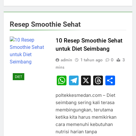
Resep Smoothie Sehat
10 Resep Smoothie Sehat
untuk Diet Seimbang
admin
1 tahun ago
0
3
mins
DIET
WhatsApp
Telegram
X
Thread
Sha
poltekkesmedan.com – Diet
seimbang sering kali terasa
membingungkan, terutama
ketika kita harus memikirkan
cara memenuhi kebutuhan
nutrisi harian tanpa