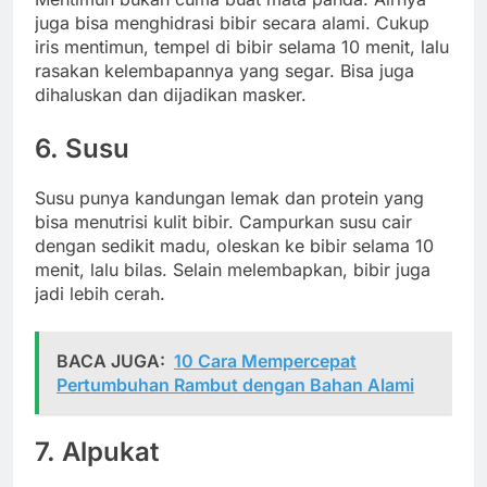
juga bisa menghidrasi bibir secara alami. Cukup
iris mentimun, tempel di bibir selama 10 menit, lalu
rasakan kelembapannya yang segar. Bisa juga
dihaluskan dan dijadikan masker.
6. Susu
Susu punya kandungan lemak dan protein yang
bisa menutrisi kulit bibir. Campurkan susu cair
dengan sedikit madu, oleskan ke bibir selama 10
menit, lalu bilas. Selain melembapkan, bibir juga
jadi lebih cerah.
BACA JUGA:
10 Cara Mempercepat
Pertumbuhan Rambut dengan Bahan Alami
7. Alpukat