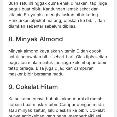
Buah satu ini nggak cuma enak dimakan, tapi juga
bagus buat bibir. Kandungan lemak sehat dan
vitamin E-nya bisa menghaluskan bibir kering.
Hancurkan alpukat matang, oleskan ke bibir, dan
diamkan sebentar sebelum dibilas.
8. Minyak Almond
Minyak almond kaya akan vitamin E dan cocok
untuk perawatan bibir sehari-hari. Oles tipis setiap
pagi atau malam untuk menjaga kelembapan bibir
tetap terjaga. Bisa juga dijadikan campuran
masker bibir bersama madu.
9. Cokelat Hitam
Kalau kamu punya bubuk kakao murni di rumah,
cobain buat masker bibir. Campur dengan madu
atau minyak zaitun, lalu oleskan ke bibir. Cokelat
punya antioksidan yang bantu memperbaiki sel