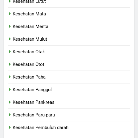
Kesehatan Lutut
Kesehatan Mata
Kesehatan Mental
Kesehatan Mulut
Kesehatan Otak
Kesehatan Otot
Kesehatan Paha
Kesehatan Panggul
Kesehatan Pankreas
Kesehatan Paru-paru
Kesehatan Pembuluh darah