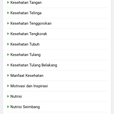
Kesehatan Tangan
Kesehatan Telinga
Kesehatan Tenggorokan
Kesehatan Tengkorak
Kesehatan Tubuh
Kesehatan Tulang
Kesehatan Tulang Belakang
Manfaat Kesehatan
Motivasi dan Inspirasi
Nutrisi
Nutrisi Seimbang