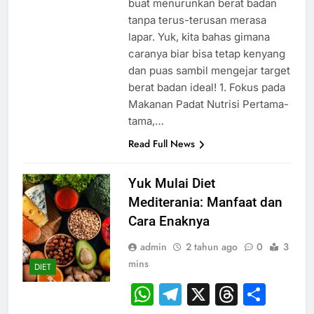
buat menurunkan berat badan
tanpa terus-terusan merasa
lapar. Yuk, kita bahas gimana
caranya biar bisa tetap kenyang
dan puas sambil mengejar target
berat badan ideal! 1. Fokus pada
Makanan Padat Nutrisi Pertama-
tama,…
Read Full News
Yuk Mulai Diet
Mediterania: Manfaat dan
Cara Enaknya
admin
2 tahun ago
0
3
mins
DIET
WhatsApp
Telegram
X
Thread
Sha