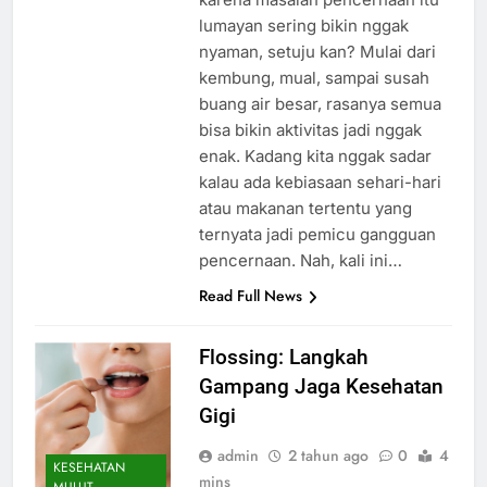
lumayan sering bikin nggak
nyaman, setuju kan? Mulai dari
kembung, mual, sampai susah
buang air besar, rasanya semua
bisa bikin aktivitas jadi nggak
enak. Kadang kita nggak sadar
kalau ada kebiasaan sehari-hari
atau makanan tertentu yang
ternyata jadi pemicu gangguan
pencernaan. Nah, kali ini…
Read Full News
Flossing: Langkah
Gampang Jaga Kesehatan
Gigi
admin
2 tahun ago
0
4
KESEHATAN
mins
MULUT