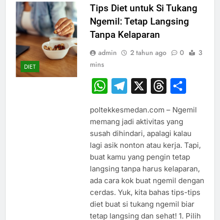
Tips Diet untuk Si Tukang
Ngemil: Tetap Langsing
Tanpa Kelaparan
admin
2 tahun ago
0
3
mins
DIET
WhatsApp
Telegram
X
Thread
Sha
poltekkesmedan.com – Ngemil
memang jadi aktivitas yang
susah dihindari, apalagi kalau
lagi asik nonton atau kerja. Tapi,
buat kamu yang pengin tetap
langsing tanpa harus kelaparan,
ada cara kok buat ngemil dengan
cerdas. Yuk, kita bahas tips-tips
diet buat si tukang ngemil biar
tetap langsing dan sehat! 1. Pilih