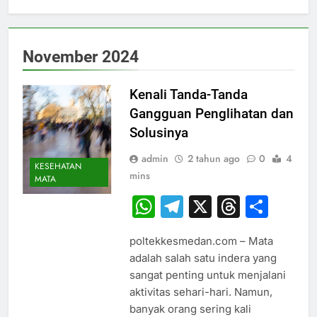
November 2024
Kenali Tanda-Tanda
Gangguan Penglihatan dan
Solusinya
admin
2 tahun ago
0
4
KESEHATAN
mins
MATA
WhatsApp
Telegram
X
Thread
Sha
poltekkesmedan.com – Mata
adalah salah satu indera yang
sangat penting untuk menjalani
aktivitas sehari-hari. Namun,
banyak orang sering kali