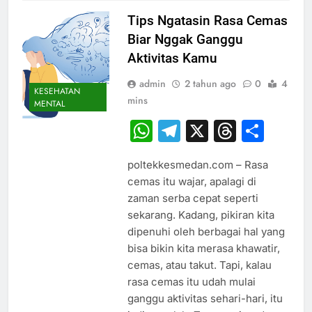
Tips Ngatasin Rasa Cemas
Biar Nggak Ganggu
Aktivitas Kamu
admin
2 tahun ago
0
4
KESEHATAN
mins
MENTAL
WhatsApp
Telegram
X
Thread
Sha
poltekkesmedan.com – Rasa
cemas itu wajar, apalagi di
zaman serba cepat seperti
sekarang. Kadang, pikiran kita
dipenuhi oleh berbagai hal yang
bisa bikin kita merasa khawatir,
cemas, atau takut. Tapi, kalau
rasa cemas itu udah mulai
ganggu aktivitas sehari-hari, itu