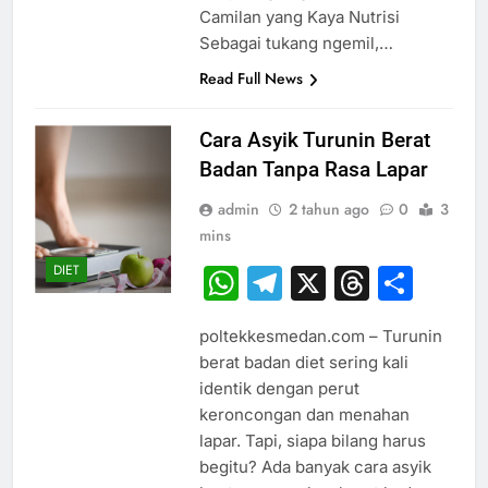
Camilan yang Kaya Nutrisi
Sebagai tukang ngemil,…
Read Full News
Cara Asyik Turunin Berat
Badan Tanpa Rasa Lapar
admin
2 tahun ago
0
3
mins
DIET
WhatsApp
Telegram
X
Thread
Sha
poltekkesmedan.com – Turunin
berat badan diet sering kali
identik dengan perut
keroncongan dan menahan
lapar. Tapi, siapa bilang harus
begitu? Ada banyak cara asyik