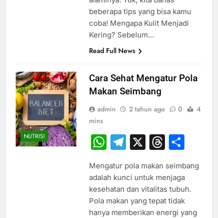
beberapa tips yang bisa kamu
coba! Mengapa Kulit Menjadi
Kering? Sebelum…
Read Full News
Cara Sehat Mengatur Pola
Makan Seimbang
admin
2 tahun ago
0
4
mins
NUTRISI
WhatsApp
Telegram
X
Thread
Sha
Mengatur pola makan seimbang
adalah kunci untuk menjaga
kesehatan dan vitalitas tubuh.
Pola makan yang tepat tidak
hanya memberikan energi yang