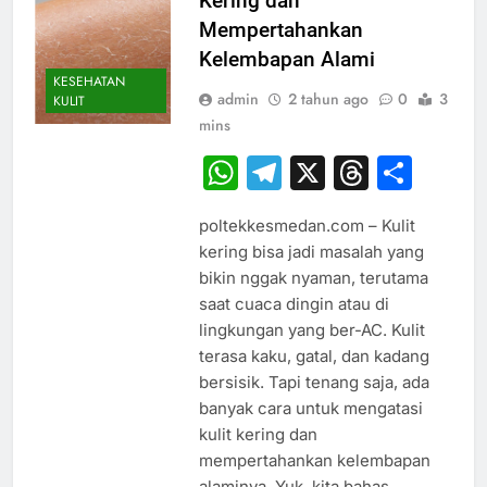
Kering dan
Mempertahankan
Kelembapan Alami
KESEHATAN
admin
2 tahun ago
0
3
KULIT
mins
WhatsApp
Telegram
X
Thread
Sha
poltekkesmedan.com – Kulit
kering bisa jadi masalah yang
bikin nggak nyaman, terutama
saat cuaca dingin atau di
lingkungan yang ber-AC. Kulit
terasa kaku, gatal, dan kadang
bersisik. Tapi tenang saja, ada
banyak cara untuk mengatasi
kulit kering dan
mempertahankan kelembapan
alaminya. Yuk, kita bahas