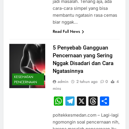
jadi masalah. Tenang aja, ada
cara-cara simpel yang bisa
membantu ngatasin rasa cemas
biar nggak…
Read Full News
5 Penyebab Gangguan
Pencernaan yang Sering
Nggak Disadari dan Cara
Ngatasinnya
KESEHATAN
admin
2 tahun ago
0
4
PENCERNAAN
mins
WhatsApp
Telegram
X
Thread
Sha
poltekkesmedan.com – Lagi-lagi
ngomongin soal pencernaan nih,
karena masalah pencernaan itu