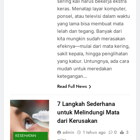
sering kali harus bekerja ekstra
keras. Menatap layar komputer,
ponsel, atau televisi dalam waktu
yang lama bisa membuat mata
lelah dan tegang. Banyak dari
kita mungkin sudah merasakan
efeknya—mulai dari mata kering,
sakit kepala, hingga penglihatan
yang kabur. Untungnya, ada cara
mudah untuk meredakan
ketegangan…
Read Full News
7 Langkah Sederhana
untuk Melindungi Mata
dari Kerusakan
admin
1 tahun ago
0
3
KESEHATAN
mins