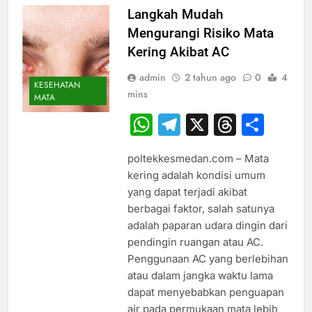
Langkah Mudah
Mengurangi Risiko Mata
Kering Akibat AC
admin
2 tahun ago
0
4
KESEHATAN
mins
MATA
WhatsApp
Telegram
X
Thread
Sha
poltekkesmedan.com – Mata
kering adalah kondisi umum
yang dapat terjadi akibat
berbagai faktor, salah satunya
adalah paparan udara dingin dari
pendingin ruangan atau AC.
Penggunaan AC yang berlebihan
atau dalam jangka waktu lama
dapat menyebabkan penguapan
air pada permukaan mata lebih