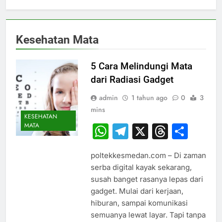
Kesehatan Mata
5 Cara Melindungi Mata
dari Radiasi Gadget
admin
1 tahun ago
0
3
mins
KESEHATAN
MATA
WhatsApp
Telegram
X
Thread
Sha
poltekkesmedan.com – Di zaman
serba digital kayak sekarang,
susah banget rasanya lepas dari
gadget. Mulai dari kerjaan,
hiburan, sampai komunikasi
semuanya lewat layar. Tapi tanpa