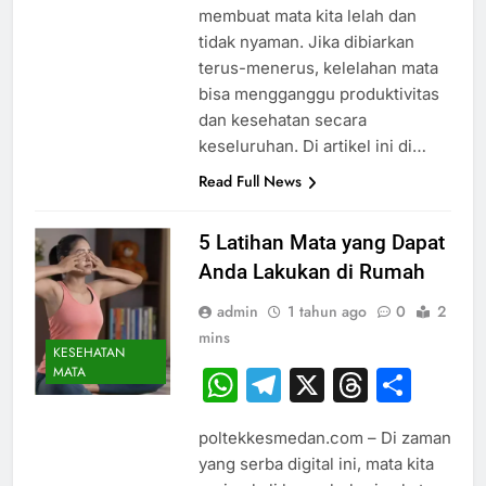
membuat mata kita lelah dan
tidak nyaman. Jika dibiarkan
terus-menerus, kelelahan mata
bisa mengganggu produktivitas
dan kesehatan secara
keseluruhan. Di artikel ini di…
Read Full News
5 Latihan Mata yang Dapat
Anda Lakukan di Rumah
admin
1 tahun ago
0
2
mins
KESEHATAN
MATA
WhatsApp
Telegram
X
Thread
Sha
poltekkesmedan.com – Di zaman
yang serba digital ini, mata kita