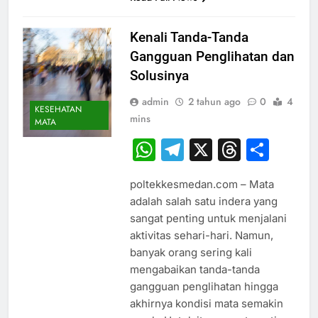
Kenali Tanda-Tanda
Gangguan Penglihatan dan
Solusinya
admin
2 tahun ago
0
4
KESEHATAN
mins
MATA
WhatsApp
Telegram
X
Thread
Sha
poltekkesmedan.com – Mata
adalah salah satu indera yang
sangat penting untuk menjalani
aktivitas sehari-hari. Namun,
banyak orang sering kali
mengabaikan tanda-tanda
gangguan penglihatan hingga
akhirnya kondisi mata semakin