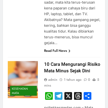
sadar, mata kita terus-terusan
kena paparan cahaya biru dari
HP, laptop, tablet, dan TV.
Akibatnya? Mata gampang pegel,
kering, bahkan bisa ganggu
kualitas tidur. Kalau dibiarkan
terus-menerus, bisa muncul
gejala…
Read Full News
10 Cara Mengurangi Risiko
Mata Minus Sejak Dini
admin
1 tahun ago
0
5
mins
KESEHATAN
MATA
WhatsApp
Telegram
X
Thread
Sha
poltekkesmedan.com – Mata