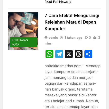
Read Full News
7 Cara Efektif Mengurangi
Kelelahan Mata di Depan
Komputer
admin
1 tahun ago
0
3
KESEHATAN
mins
MATA
WhatsApp
Telegram
X
Thread
Sha
poltekkesmedan.com – Menatap
layar komputer selama berjam-
jam memang sudah menjadi
bagian dari kehidupan sehari-
hari banyak orang, terutama
mereka yang bekerja di kantor
atau belajar dari rumah. Namun,
terlalu lama menatap layar bisa