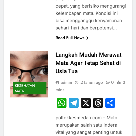
cepat, yang berisiko mengurangi
kelembapan mata. Kondisi ini
bisa mengganggu kenyamanan
sehari-hari dan berpotensi…
Read Full News
Langkah Mudah Merawat
Mata Agar Tetap Sehat di
Usia Tua
admin
2 tahun ago
0
3
KESEHATAN
mins
MATA
WhatsApp
Telegram
X
Thread
Sha
poltekkesmedan.com – Mata
merupakan salah satu indera
vital yang sangat penting untuk