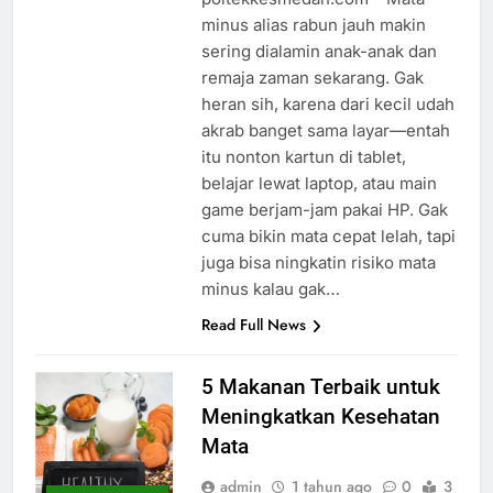
minus alias rabun jauh makin
sering dialamin anak-anak dan
remaja zaman sekarang. Gak
heran sih, karena dari kecil udah
akrab banget sama layar—entah
itu nonton kartun di tablet,
belajar lewat laptop, atau main
game berjam-jam pakai HP. Gak
cuma bikin mata cepat lelah, tapi
juga bisa ningkatin risiko mata
minus kalau gak…
Read Full News
5 Makanan Terbaik untuk
Meningkatkan Kesehatan
Mata
admin
1 tahun ago
0
3