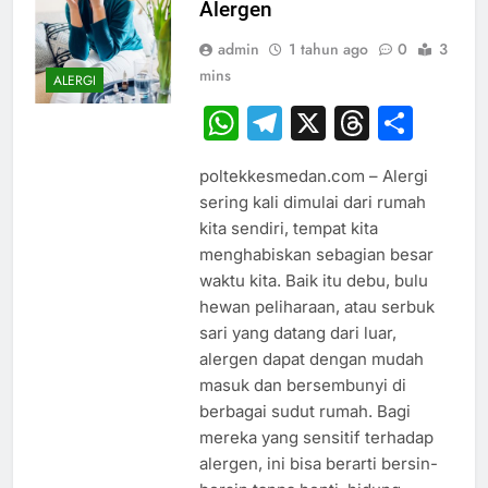
Alergen
admin
1 tahun ago
0
3
mins
ALERGI
WhatsApp
Telegram
X
Thread
Sha
poltekkesmedan.com – Alergi
sering kali dimulai dari rumah
kita sendiri, tempat kita
menghabiskan sebagian besar
waktu kita. Baik itu debu, bulu
hewan peliharaan, atau serbuk
sari yang datang dari luar,
alergen dapat dengan mudah
masuk dan bersembunyi di
berbagai sudut rumah. Bagi
mereka yang sensitif terhadap
alergen, ini bisa berarti bersin-