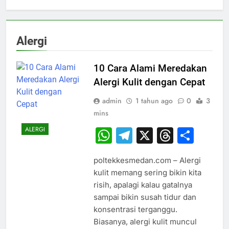
Alergi
10 Cara Alami Meredakan
Alergi Kulit dengan Cepat
admin
1 tahun ago
0
3
mins
ALERGI
WhatsApp
Telegram
X
Thread
Sha
poltekkesmedan.com – Alergi
kulit memang sering bikin kita
risih, apalagi kalau gatalnya
sampai bikin susah tidur dan
konsentrasi terganggu.
Biasanya, alergi kulit muncul