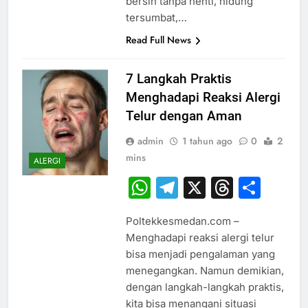
bersin tanpa henti, hidung
tersumbat,…
Read Full News
7 Langkah Praktis
Menghadapi Reaksi Alergi
Telur dengan Aman
admin
1 tahun ago
0
2
mins
ALERGI
WhatsApp
Telegram
X
Thread
Sha
Poltekkesmedan.com –
Menghadapi reaksi alergi telur
bisa menjadi pengalaman yang
menegangkan. Namun demikian,
dengan langkah-langkah praktis,
kita bisa menangani situasi