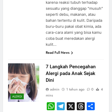
karena reaksi tubuh terhadap
sesuatu yang dianggap “musuh”
seperti debu, makanan, atau
bahan tertentu di kulit. Daripada
buru-buru pakai obat kimia, ada
cara-cara alami yang bisa kamu
coba buat meredakan alergi
kulit…
Read Full News
7 Langkah Pencegahan
Alergi pada Anak Sejak
Dini
admin
1 tahun ago
0
4
mins
ALERGI
WhatsApp
Telegram
X
Thread
Sha