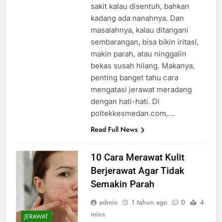
sakit kalau disentuh, bahkan
kadang ada nanahnya. Dan
masalahnya, kalau ditangani
sembarangan, bisa bikin iritasi,
makin parah, atau ninggalin
bekas susah hilang. Makanya,
penting banget tahu cara
mengatasi jerawat meradang
dengan hati-hati. Di
poltekkesmedan.com,…
Read Full News
10 Cara Merawat Kulit
Berjerawat Agar Tidak
Semakin Parah
admin
1 tahun ago
0
4
mins
JERAWAT