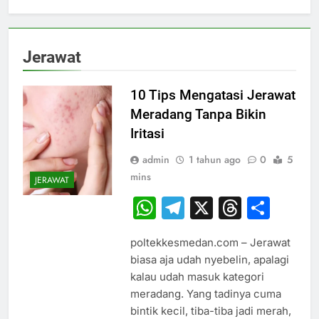
Jerawat
10 Tips Mengatasi Jerawat
Meradang Tanpa Bikin
Iritasi
admin
1 tahun ago
0
5
mins
JERAWAT
WhatsApp
Telegram
X
Thread
Sha
poltekkesmedan.com – Jerawat
biasa aja udah nyebelin, apalagi
kalau udah masuk kategori
meradang. Yang tadinya cuma
bintik kecil, tiba-tiba jadi merah,