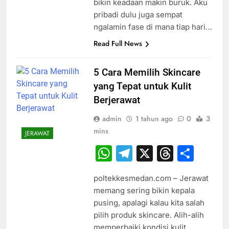
bikin keadaan makin buruk. Aku
pribadi dulu juga sempat
ngalamin fase di mana tiap hari…
Read Full News
5 Cara Memilih Skincare
yang Tepat untuk Kulit
Berjerawat
admin
1 tahun ago
0
3
mins
JERAWAT
WhatsApp
Telegram
X
Thread
Sha
poltekkesmedan.com – Jerawat
memang sering bikin kepala
pusing, apalagi kalau kita salah
pilih produk skincare. Alih-alih
memperbaiki kondisi kulit,