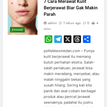
7 Cara Merawat Kulit
Berjerawat Biar Gak Makin
Parah
admin
1 tahun ago
0
4
mins
JERAWAT
WhatsApp
Telegram
X
Thread
Sha
poltekkesmedan.com – Punya
kulit berjerawat itu memang
butuh perhatian ekstra. Salah-
salah perlakuan, jerawat bisa
makin meradang, menyebar, atau
malah ninggalin bekas yang
susah hilang. Sering kali kita
panik dan asal cobain berbagai
produk atau pencet jerawat
seenaknya, padahal itu justru