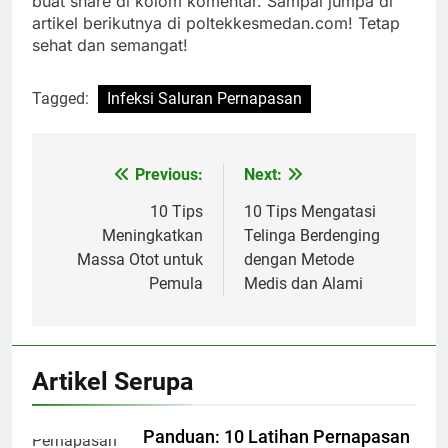
buat share di kolom komentar. Sampai jumpa di
artikel berikutnya di poltekkesmedan.com! Tetap
sehat dan semangat!
Tagged:
Infeksi Saluran Pernapasan
Previous:
Next:
Navigasi
pos
10 Tips
10 Tips Mengatasi
Meningkatkan
Telinga Berdenging
Massa Otot untuk
dengan Metode
Pemula
Medis dan Alami
Artikel Serupa
Panduan: 10 Latihan Pernapasan