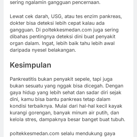
sering
ngalamin
gangguan
pencernaan.
Lewat
cek
darah,
USG,
atau
tes
enzim
pankreas,
dokter
bisa
deteksi
lebih
cepat
kalau
ada
gangguan.
Di
poltekkesmedan.
com
juga
sering
dibahas
pentingnya
deteksi
dini
buat
penyakit
organ
dalam.
Ingat,
lebih
baik
tahu
lebih
awal
daripada
nyesel
belakangan.
Kesimpulan
Pankreatitis
bukan
penyakit
sepele,
tapi
juga
bukan
sesuatu
yang
nggak
bisa
dicegah.
Dengan
gaya
hidup
yang
lebih
sehat
dan
sadar
diri
sejak
dini,
kamu
bisa
bantu
pankreas
tetap
dalam
kondisi
terbaiknya.
Mulai
dari
hal-
hal
kecil
kayak
kurangi
gorengan,
banyak
minum
air
putih,
dan
kelola
stres,
dampaknya
besar
banget
buat
tubuh.
poltekkesmedan.
com
selalu
mendukung
gaya