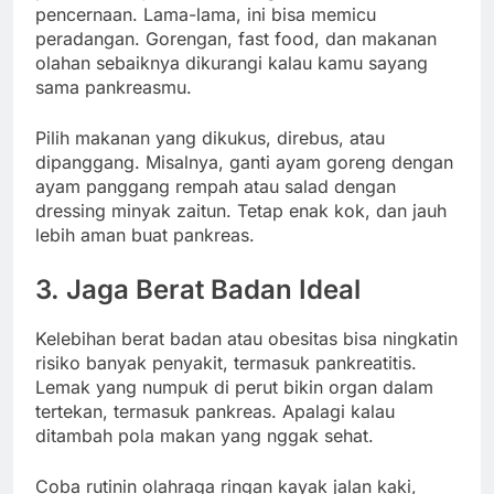
pencernaan.
Lama-
lama,
ini
bisa
memicu
peradangan.
Gorengan,
fast
food,
dan
makanan
olahan
sebaiknya
dikurangi
kalau
kamu
sayang
sama
pankreasmu.
Pilih
makanan
yang
dikukus,
direbus,
atau
dipanggang.
Misalnya,
ganti
ayam
goreng
dengan
ayam
panggang
rempah
atau
salad
dengan
dressing
minyak
zaitun.
Tetap
enak
kok,
dan
jauh
lebih
aman
buat
pankreas.
3.
Jaga
Berat
Badan
Ideal
Kelebihan
berat
badan
atau
obesitas
bisa
ningkatin
risiko
banyak
penyakit,
termasuk
pankreatitis.
Lemak
yang
numpuk
di
perut
bikin
organ
dalam
tertekan,
termasuk
pankreas.
Apalagi
kalau
ditambah
pola
makan
yang
nggak
sehat.
Coba
rutinin
olahraga
ringan
kayak
jalan
kaki,