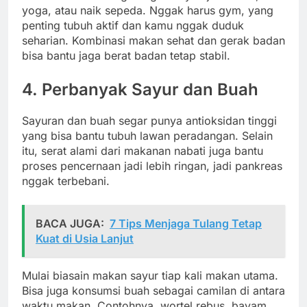
yoga,
atau
naik
sepeda.
Nggak
harus
gym,
yang
penting
tubuh
aktif
dan
kamu
nggak
duduk
seharian.
Kombinasi
makan
sehat
dan
gerak
badan
bisa
bantu
jaga
berat
badan
tetap
stabil.
4.
Perbanyak
Sayur
dan
Buah
Sayuran
dan
buah
segar
punya
antioksidan
tinggi
yang
bisa
bantu
tubuh
lawan
peradangan.
Selain
itu,
serat
alami
dari
makanan
nabati
juga
bantu
proses
pencernaan
jadi
lebih
ringan,
jadi
pankreas
nggak
terbebani.
BACA JUGA:
7 Tips Menjaga Tulang Tetap
Kuat di Usia Lanjut
Mulai
biasain
makan
sayur
tiap
kali
makan
utama.
Bisa
juga
konsumsi
buah
sebagai
camilan
di
antara
waktu
makan.
Contohnya,
wortel
rebus,
bayam