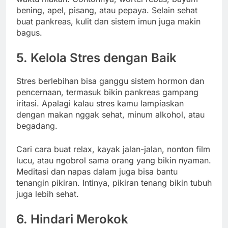
bening,
apel,
pisang,
atau
pepaya.
Selain
sehat
buat
pankreas,
kulit
dan
sistem
imun
juga
makin
bagus.
5.
Kelola
Stres
dengan
Baik
Stres
berlebihan
bisa
ganggu
sistem
hormon
dan
pencernaan,
termasuk
bikin
pankreas
gampang
iritasi.
Apalagi
kalau
stres
kamu
lampiaskan
dengan
makan
nggak
sehat,
minum
alkohol,
atau
begadang.
Cari
cara
buat
relax,
kayak
jalan-
jalan,
nonton
film
lucu,
atau
ngobrol
sama
orang
yang
bikin
nyaman.
Meditasi
dan
napas
dalam
juga
bisa
bantu
tenangin
pikiran.
Intinya,
pikiran
tenang
bikin
tubuh
juga
lebih
sehat.
6.
Hindari
Merokok