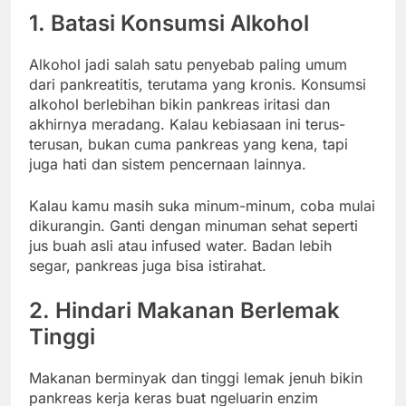
1.
Batasi
Konsumsi
Alkohol
Alkohol
jadi
salah
satu
penyebab
paling
umum
dari
pankreatitis,
terutama
yang
kronis.
Konsumsi
alkohol
berlebihan
bikin
pankreas
iritasi
dan
akhirnya
meradang.
Kalau
kebiasaan
ini
terus-
terusan,
bukan
cuma
pankreas
yang
kena,
tapi
juga
hati
dan
sistem
pencernaan
lainnya.
Kalau
kamu
masih
suka
minum-
minum,
coba
mulai
dikurangin.
Ganti
dengan
minuman
sehat
seperti
jus
buah
asli
atau
infused
water.
Badan
lebih
segar,
pankreas
juga
bisa
istirahat.
2.
Hindari
Makanan
Berlemak
Tinggi
Makanan
berminyak
dan
tinggi
lemak
jenuh
bikin
pankreas
kerja
keras
buat
ngeluarin
enzim