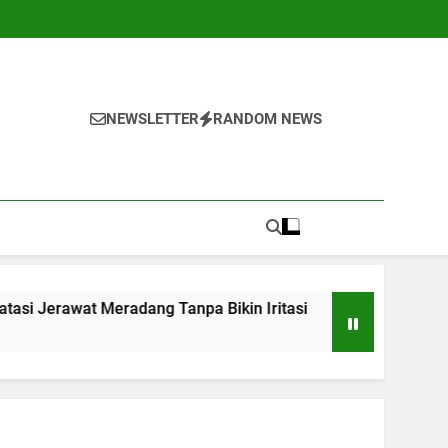
NEWSLETTER
RANDOM NEWS
adang Tanpa Bikin Iritasi
10 Kebiasaan Seha
1 Tahun Ago