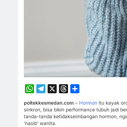
WhatsApp
Telegram
X
Threads
Share
poltekkesmedan.com
–
Hormon
itu kayak orc
sinkron, bisa bikin performance tubuh jadi b
tanda-tanda ketidakseimbangan hormon, ngan
‘nasib’ wanita.