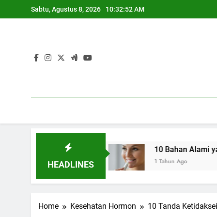
Skip
Sabtu, Agustus 8, 2026
10:32:53 AM
to
content
h Seksual
10 Bahan Alami yang Ampuh Mele
1 Tahun Ago
HEADLINES
Home
Kesehatan Hormon
10 Tanda Ketidaks