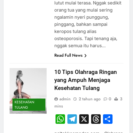
lutut mulai terasa. Nggak sedikit
orang tua yang mulai sering
ngalamin nyeri punggung,
pinggang, bahkan sampai
keropos tulang alias
osteoporosis. Tapi tenang aja,
nggak semua itu harus…
Read Full News
10 Tips Olahraga Ringan
yang Ampuh Menjaga
Kesehatan Tulang
admin
2 tahun ago
0
3
KESEHATAN
mins
TULANG
WhatsApp
Telegram
X
Thread
Sha