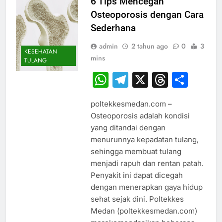
6 Tips Mencegah
Osteoporosis dengan Cara
Sederhana
admin
2 tahun ago
0
3
KESEHATAN
mins
TULANG
WhatsApp
Telegram
X
Thread
Sha
poltekkesmedan.com –
Osteoporosis adalah kondisi
yang ditandai dengan
menurunnya kepadatan tulang,
sehingga membuat tulang
menjadi rapuh dan rentan patah.
Penyakit ini dapat dicegah
dengan menerapkan gaya hidup
sehat sejak dini. Poltekkes
Medan (poltekkesmedan.com)