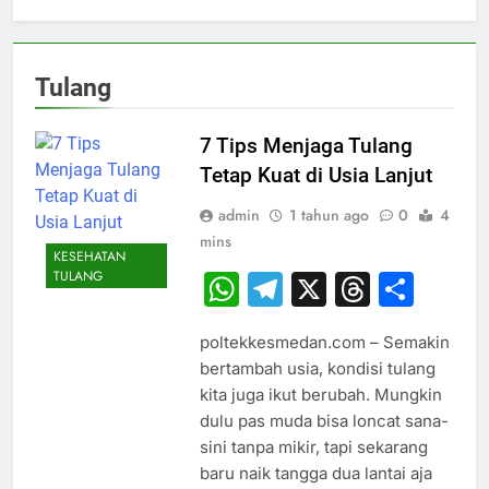
Tulang
7 Tips Menjaga Tulang
Tetap Kuat di Usia Lanjut
admin
1 tahun ago
0
4
mins
KESEHATAN
TULANG
WhatsApp
Telegram
X
Thread
Sha
poltekkesmedan.com – Semakin
bertambah usia, kondisi tulang
kita juga ikut berubah. Mungkin
dulu pas muda bisa loncat sana-
sini tanpa mikir, tapi sekarang
baru naik tangga dua lantai aja