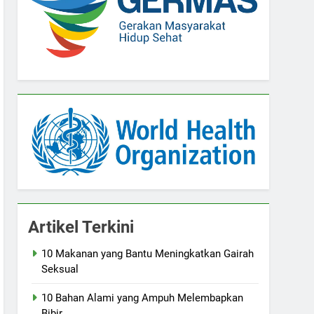
Artikel Terkini
10 Makanan yang Bantu Meningkatkan Gairah
Seksual
10 Bahan Alami yang Ampuh Melembapkan
Bibir