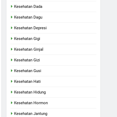
Kesehatan Dada
Kesehatan Dagu
Kesehatan Depresi
Kesehatan Gigi
Kesehatan Ginjal
Kesehatan Gizi
Kesehatan Gusi
Kesehatan Hati
Kesehatan Hidung
Kesehatan Hormon
Kesehatan Jantung