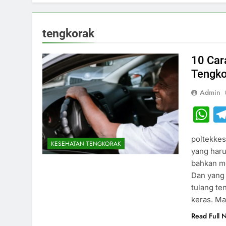
tengkorak
10 Car
Tengko
Admin
W
poltekkes
KESEHATAN TENGKORAK
yang haru
bahkan mo
Dan yang 
tulang te
keras. M
Read Full 