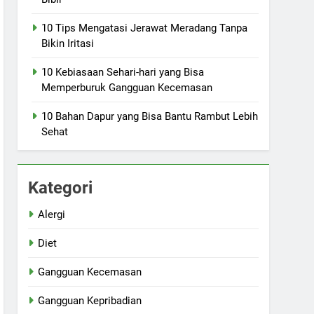
10 Tips Mengatasi Jerawat Meradang Tanpa
Bikin Iritasi
10 Kebiasaan Sehari-hari yang Bisa
Memperburuk Gangguan Kecemasan
10 Bahan Dapur yang Bisa Bantu Rambut Lebih
Sehat
Kategori
Alergi
Diet
Gangguan Kecemasan
Gangguan Kepribadian