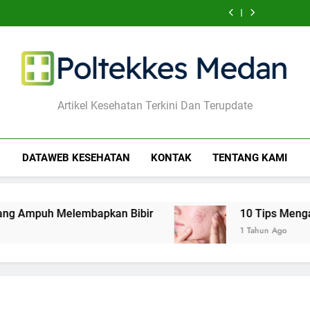
10
10
Sehari-
yang
Alami
Mengatasi
Sehari-
yang
Alami
Tips
Kebiasaan
hari
Bantu
yang
Jerawat
hari
Bantu
yang
Mengatasi
Sehari-
yang
Meningkatkan
Ampuh
Meradang
yang
Meningkatkan
Ampuh
Jerawat
hari
Bisa
Gairah
Melembapkan
Tanpa
Bisa
Gairah
Melembapkan
Meradang
yang
Memperburuk
Seksual
Bibir
Bikin
Memperburuk
Seksual
Bibir
Tanpa
Bisa
Gangguan
Iritasi
Gangguan
Bikin
Memperburuk
Kecemasan
Kecemasan
Iritasi
Gangguan
Kecemasan
Poltekkes Medan
Artikel Kesehatan Terkini Dan Terupdate
DATAWEB KESEHATAN
KONTAK
TENTANG KAMI
lembapkan Bibir
10 Tips Mengatasi Jerawat M
1 Tahun Ago