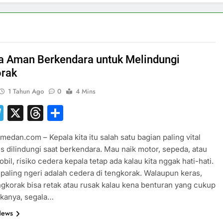
a Aman Berkendara untuk Melindungi
rak
1 Tahun Ago
0
4 Mins
hatsApp
Telegram
X
Threads
Share
medan.com – Kepala kita itu salah satu bagian paling vital
s dilindungi saat berkendara. Mau naik motor, sepeda, atau
bil, risiko cedera kepala tetap ada kalau kita nggak hati-hati.
paling ngeri adalah cedera di tengkorak. Walaupun keras,
ngkorak bisa retak atau rusak kalau kena benturan yang cukup
akanya, segala…
News