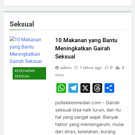
Seksual
10 Makanan yang Bantu
Meningkatkan Gairah
Seksual
admin
1 tahun ago
0
4
KESEHATAN
mins
SEKSUAL
WhatsApp
Telegram
X
Thread
Sha
poltekkesmedan.com – Gairah
seksual bisa naik turun, dan itu
hal yang sangat wajar. Banyak
faktor yang memengaruhi, mulai
dari stres, kelelahan, kurang