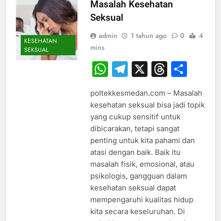
Masalah Kesehatan
Seksual
admin
1 tahun ago
0
4
KESEHATAN
mins
SEKSUAL
WhatsApp
Telegram
X
Thread
Sha
poltekkesmedan.com – Masalah
kesehatan seksual bisa jadi topik
yang cukup sensitif untuk
dibicarakan, tetapi sangat
penting untuk kita pahami dan
atasi dengan baik. Baik itu
masalah fisik, emosional, atau
psikologis, gangguan dalam
kesehatan seksual dapat
mempengaruhi kualitas hidup
kita secara keseluruhan. Di