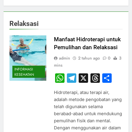
Relaksasi
Manfaat Hidroterapi untuk
Pemulihan dan Relaksasi
admin
2 tahun ago
0
3
mins
INFORMASI
KESEHATAN
WhatsApp
Telegram
X
Thread
Sha
Hidroterapi, atau terapi air,
adalah metode pengobatan yang
telah digunakan selama
berabad-abad untuk mendukung
pemulihan fisik dan mental.
Dengan menggunakan air dalam