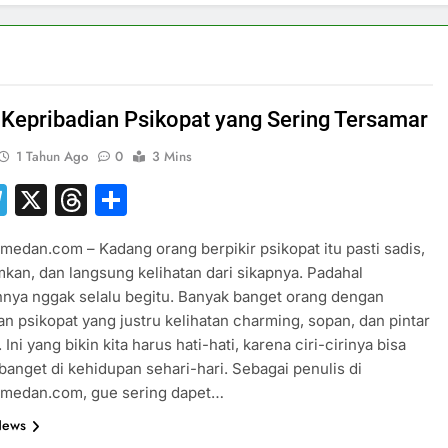
i Kepribadian Psikopat yang Sering Tersamar
1 Tahun Ago
0
3 Mins
hatsApp
Telegram
X
Threads
Share
medan.com – Kadang orang berpikir psikopat itu pasti sadis,
an, dan langsung kelihatan dari sikapnya. Padahal
nya nggak selalu begitu. Banyak banget orang dengan
an psikopat yang justru kelihatan charming, sopan, dan pintar
ni yang bikin kita harus hati-hati, karena ciri-cirinya bisa
banget di kehidupan sehari-hari. Sebagai penulis di
smedan.com, gue sering dapet…
News