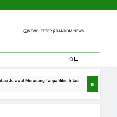
NEWSLETTER
RANDOM NEWS
eradang Tanpa Bikin Iritasi
10 Kebiasaan S
1 Tahun Ago