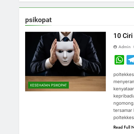
psikopat
10 Cir
Admin
W
poltekkes
menyeramk
KESEHATAN PSIKOPAT
kenyataan
kepribadi
ngomong. I
tersamar 
poltekke
Read Full 