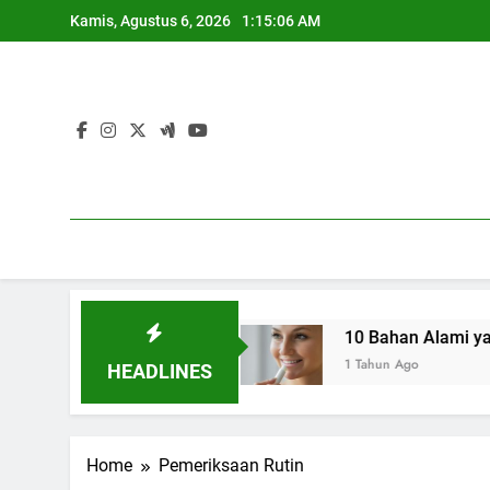
Skip
Kamis, Agustus 6, 2026
1:15:07 AM
to
content
irah Seksual
10 Bahan Alami yang Ampuh Me
1 Tahun Ago
HEADLINES
Home
Pemeriksaan Rutin