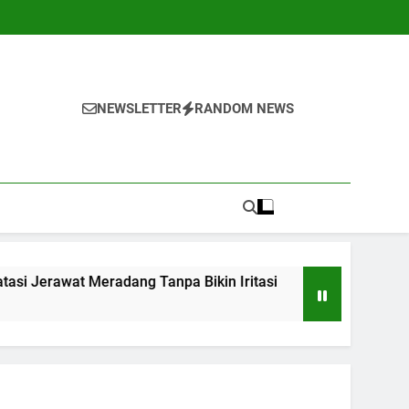
NEWSLETTER
RANDOM NEWS
Meradang Tanpa Bikin Iritasi
10 Kebiasaan S
1 Tahun Ago