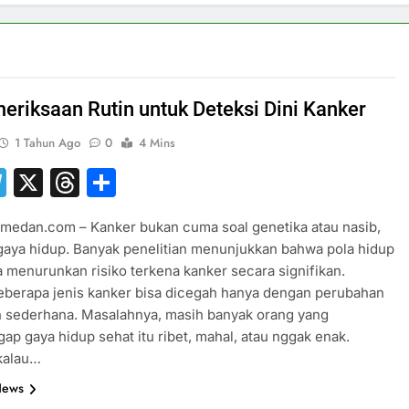
eriksaan Rutin untuk Deteksi Dini Kanker
1 Tahun Ago
0
4 Mins
hatsApp
Telegram
X
Threads
Share
medan.com – Kanker bukan cuma soal genetika atau nasib,
 gaya hidup. Banyak penelitian menunjukkan bahwa pola hidup
a menurunkan risiko terkena kanker secara signifikan.
eberapa jenis kanker bisa dicegah hanya dengan perubahan
n sederhana. Masalahnya, masih banyak orang yang
p gaya hidup sehat itu ribet, mahal, atau nggak enak.
kalau…
News