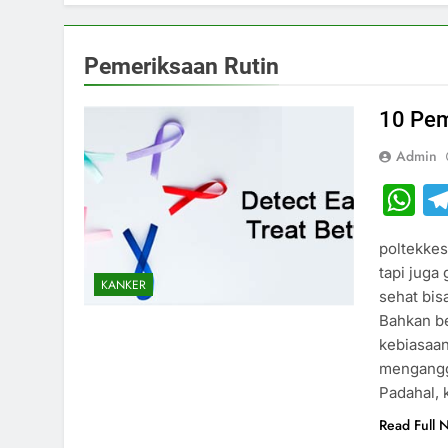
Pemeriksaan Rutin
10 Pem
Admin
W
poltekkes
tapi juga
KANKER
sehat bis
Bahkan b
kebiasaa
mengangga
Padahal, 
Read Full 