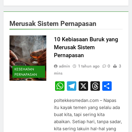
Merusak Sistem Pernapasan
10 Kebiasaan Buruk yang
Merusak Sistem
Pernapasan
admin
1 tahun ago
0
3
KESEHATAN
mins
PERNAPASAN
WhatsApp
Telegram
X
Thread
Sha
poltekkesmedan.com – Napas
itu kayak temen yang selalu ada
buat kita, tapi sering kita
abaikan. Setiap hari, tanpa sadar,
kita sering lakuin hal-hal yang