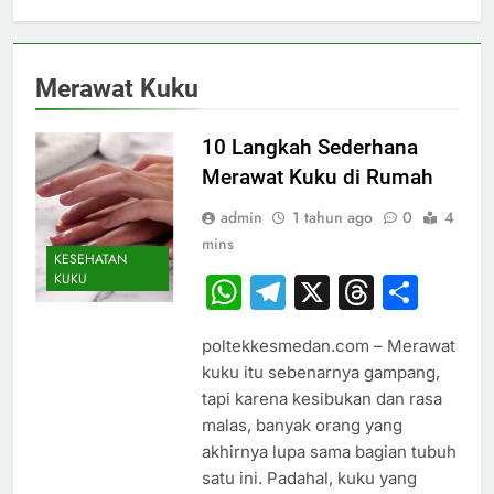
Merawat Kuku
10 Langkah Sederhana
Merawat Kuku di Rumah
admin
1 tahun ago
0
4
mins
KESEHATAN
KUKU
WhatsApp
Telegram
X
Thread
Sha
poltekkesmedan.com – Merawat
kuku itu sebenarnya gampang,
tapi karena kesibukan dan rasa
malas, banyak orang yang
akhirnya lupa sama bagian tubuh
satu ini. Padahal, kuku yang