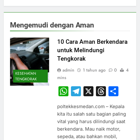
Mengemudi dengan Aman
10 Cara Aman Berkendara
untuk Melindungi
Tengkorak
admin
1 tahun ago
0
4
KESEHATAN
mins
TENGKORAK
WhatsApp
Telegram
X
Thread
Sha
poltekkesmedan.com – Kepala
kita itu salah satu bagian paling
vital yang harus dilindungi saat
berkendara. Mau naik motor,
sepeda, atau bahkan mobil,