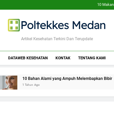
10 Makan
10 
10 Tips Men
10 Kebiasaan Sehari-hari 
10 Makan
10 
10 Tips Men
10 Kebiasaan Sehari-hari 
Poltekkes Medan
Artikel Kesehatan Terkini Dan Terupdate
DATAWEB KESEHATAN
KONTAK
TENTANG KAMI
0 Bahan Alami yang Ampuh Melembapkan Bibir
Tahun Ago