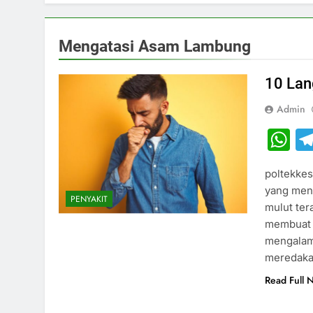
Mengatasi Asam Lambung
10 Lan
Admin
W
poltekke
yang meng
PENYAKIT
mulut ter
membuat 
mengalami
meredaka
Read Full 