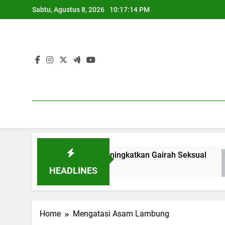
Skip
Sabtu, Agustus 8, 2026
10:17:15 PM
to
content
 yang Bantu Meningkatkan Gairah Seksual
1
1 
HEADLINES
Home
Mengatasi Asam Lambung