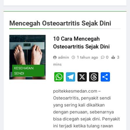
Mencegah Osteoartritis Sejak Dini
10 Cara Mencegah
Osteoartritis Sejak Dini
admin
1 tahun ago
0
3
mins
KESEHATAN
SENDI
WhatsApp
Telegram
X
Thread
Sha
poltekkesmedan.com –
Osteoartritis, penyakit sendi
yang sering kali dikaitkan
dengan penuaan, sebenarnya
bisa dicegah sejak dini. Penyakit
ini terjadi ketika tulang rawan