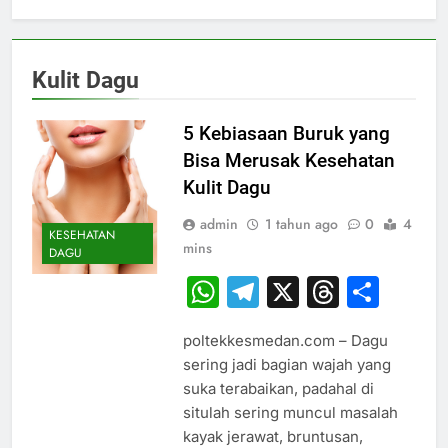
Kulit Dagu
5 Kebiasaan Buruk yang
Bisa Merusak Kesehatan
Kulit Dagu
admin
1 tahun ago
0
4
KESEHATAN
mins
DAGU
WhatsApp
Telegram
X
Thread
Sha
poltekkesmedan.com – Dagu
sering jadi bagian wajah yang
suka terabaikan, padahal di
situlah sering muncul masalah
kayak jerawat, bruntusan,