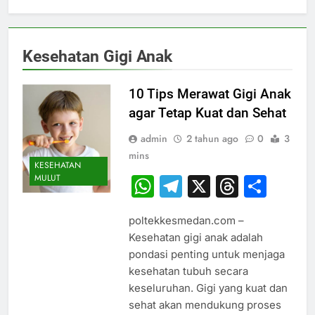
Kesehatan Gigi Anak
10 Tips Merawat Gigi Anak
agar Tetap Kuat dan Sehat
admin
2 tahun ago
0
3
mins
KESEHATAN
MULUT
WhatsApp
Telegram
X
Thread
Sha
poltekkesmedan.com –
Kesehatan gigi anak adalah
pondasi penting untuk menjaga
kesehatan tubuh secara
keseluruhan. Gigi yang kuat dan
sehat akan mendukung proses