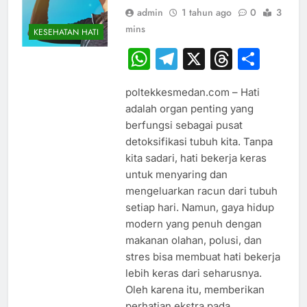
admin
1 tahun ago
0
3
mins
KESEHATAN HATI
WhatsApp
Telegram
X
Thread
Sha
poltekkesmedan.com – Hati
adalah organ penting yang
berfungsi sebagai pusat
detoksifikasi tubuh kita. Tanpa
kita sadari, hati bekerja keras
untuk menyaring dan
mengeluarkan racun dari tubuh
setiap hari. Namun, gaya hidup
modern yang penuh dengan
makanan olahan, polusi, dan
stres bisa membuat hati bekerja
lebih keras dari seharusnya.
Oleh karena itu, memberikan
perhatian ekstra pada…