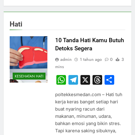
Hati
10 Tanda Hati Kamu Butuh
Detoks Segera
admin
1 tahun ago
0
3
mins
KESEHATAN HATI
WhatsApp
Telegram
X
Thread
Sha
poltekkesmedan.com – Hati tuh
kerja keras banget setiap hari
buat nyaring racun dari
makanan, minuman, udara,
bahkan emosi yang bikin stres.
Tapi karena saking sibuknya,