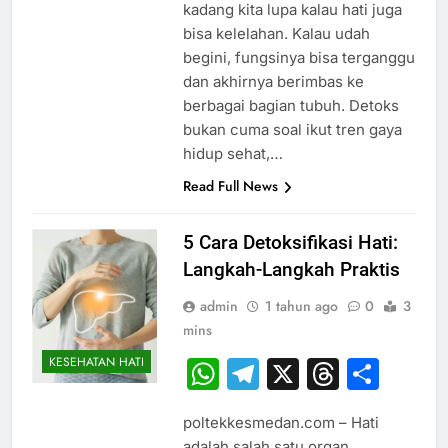
kadang kita lupa kalau hati juga
bisa kelelahan. Kalau udah
begini, fungsinya bisa terganggu
dan akhirnya berimbas ke
berbagai bagian tubuh. Detoks
bukan cuma soal ikut tren gaya
hidup sehat,…
Read Full News
5 Cara Detoksifikasi Hati:
Langkah-Langkah Praktis
admin
1 tahun ago
0
3
mins
KESEHATAN HATI
WhatsApp
Telegram
X
Thread
Sha
poltekkesmedan.com – Hati
adalah salah satu organ