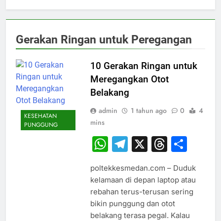
Gerakan Ringan untuk Peregangan
10 Gerakan Ringan untuk
Meregangkan Otot
Belakang
admin
1 tahun ago
0
4
KESEHATAN
mins
PUNGGUNG
WhatsApp
Telegram
X
Thread
Sha
poltekkesmedan.com – Duduk
kelamaan di depan laptop atau
rebahan terus-terusan sering
bikin punggung dan otot
belakang terasa pegal. Kalau