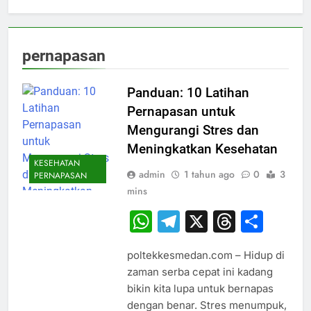
pernapasan
Panduan: 10 Latihan
Pernapasan untuk
Mengurangi Stres dan
Meningkatkan Kesehatan
KESEHATAN
admin
1 tahun ago
0
3
PERNAPASAN
mins
WhatsApp
Telegram
X
Thread
Sha
poltekkesmedan.com – Hidup di
zaman serba cepat ini kadang
bikin kita lupa untuk bernapas
dengan benar. Stres menumpuk,